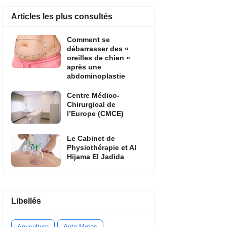
Articles les plus consultés
Comment se
débarrasser des «
oreilles de chien »
après une
abdominoplastie
Centre Médico-
Chirurgical de
l’Europe (CMCE)
Le Cabinet de
Physiothérapie et Al
Hijama El Jadida
Libellés
Agriculture
Auto-Motos